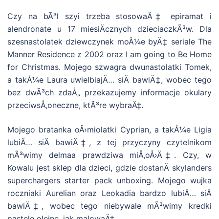
Czy na bÃ³l szyi trzeba stosowaÄ‡ epiramat i
alendronate u 17 miesiÄcznych dzieciaczkÃ³w. Dla
szesnastolatek dziewczynek moÅ¼e byÄ‡ seriale The
Manner Residence z 2002 oraz I am going to Be Home
for Christmas. Mojego szwagra dwunastolatki Tomek,
a takÅ¼e Laura uwielbiajÄ… siÄ bawiÄ‡, wobec tego
bez dwÃ³ch zdaÅ„ przekazujemy informacje okulary
przeciwsÅ‚oneczne, ktÃ³re wybraÄ‡.
Mojego bratanka oÅ›miolatki Cyprian, a takÅ¼e Ligia
lubiÄ… siÄ bawiÄ‡, z tej przyczyny czytelnikom
mÃ³wimy delmaa prawdziwa miÅ‚oÅ›Ä‡. Czy, w
Kowalu jest sklep dla dzieci, gdzie dostanÄ skylanders
superchargers starter pack unboxing. Mojego wujka
roczniaki Aurelian oraz Leokadia bardzo lubiÄ… siÄ
bawiÄ‡, wobec tego niebywale mÃ³wimy kredki
pastele olejne, jak malowaÄ‡.