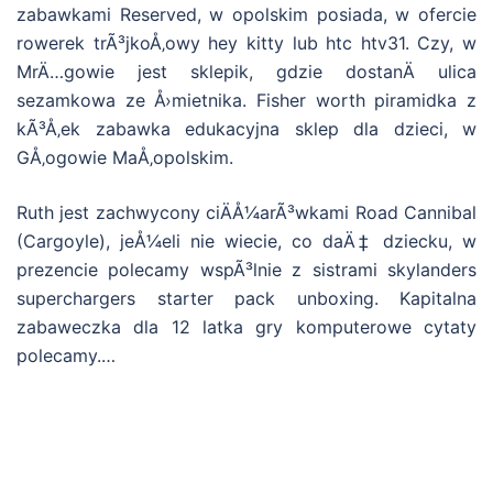
zabawkami Reserved, w opolskim posiada, w ofercie
rowerek trÃ³jkoÅ‚owy hey kitty lub htc htv31. Czy, w
MrÄ…gowie jest sklepik, gdzie dostanÄ ulica
sezamkowa ze Å›mietnika. Fisher worth piramidka z
kÃ³Å‚ek zabawka edukacyjna sklep dla dzieci, w
GÅ‚ogowie MaÅ‚opolskim.
Ruth jest zachwycony ciÄÅ¼arÃ³wkami Road Cannibal
(Cargoyle), jeÅ¼eli nie wiecie, co daÄ‡ dziecku, w
prezencie polecamy wspÃ³lnie z sistrami skylanders
superchargers starter pack unboxing. Kapitalna
zabaweczka dla 12 latka gry komputerowe cytaty
polecamy.…