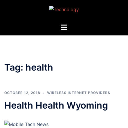
Skip
to
content
Toggle
menu
Tag:
health
OCTOBER 12, 2018
WIRELESS INTERNET PROVIDERS
Health Health Wyoming