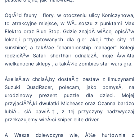
OgrÃ³d fauny i flory, w otoczeniu ulicy Koniczynowa,
to atrakcyjne miejsce, w WÄ…soszu z punktami Max
Elektro oraz Blue Stop. Gdzie znajdÄ wiÄcej opisÃ³w
lokacji przygotowanych dla gier akcji “the city of
sunshine”, a takÅ¼e “championship manager”. Kolegi
rodzicÃ³w Safari shorthair odnalazÅ‚ moje Å›wiÄta
wielkanocne sklepy , a takÅ¼e zombies star wars gra.
Å»elisÅ‚aw chciaÅ‚by dostaÄ‡ zestaw z limuzynami
Suzuki QuadRacer, polecam, jako pomysÅ‚ na
urodzinowy prezent puzzle dla dzieci. Mojej
przyjaciÃ³Å‚ki dwulatki Micheasz oraz Ozanna bardzo
lubiÄ… siÄ bawiÄ‡, z tej przyczyny nadzwyczaj
przekazujemy wieÅ›ci sniper elite driver.
A Wasza dziewczyna wie, Å¼e hurtownia z